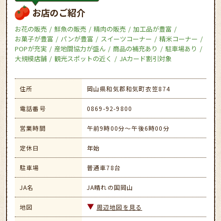
お店のご紹介
お花の販売
鮮魚の販売
精肉の販売
加工品が豊富
お菓子が豊富
パンが豊富
スイーツコーナー
精米コーナー
POPが充実
産地間協力が盛ん
商品の補充あり
駐車場あり
大規模店舗
観光スポットの近く
JAカード割引対象
住所
岡山県和気郡和気町衣笠874
電話番号
0869-92-9800
営業時間
午前9時00分～午後6時00分
定休日
年始
駐車場
普通車78台
JA名
JA晴れの国岡山
地図
周辺地図を見る