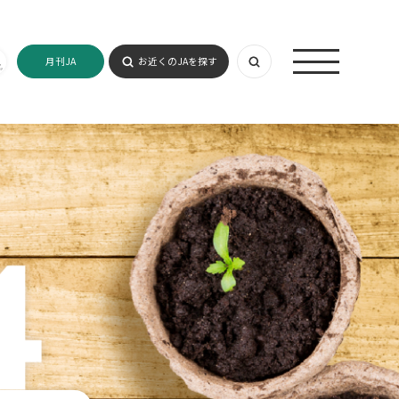
月刊JA
お近くのJAを探す