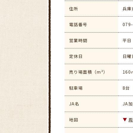
住所
兵庫
電話番号
079
営業時間
平日 
定休日
日曜
売り場面積（m²）
160
駐車場
8台
JA名
JA
地図