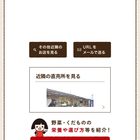
近隣の直売所を見る
アルプス１番松川農産物直
ファミリーマート
売所
染店 JA直売コー