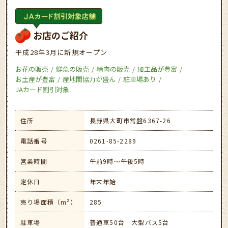
お店のご紹介
平成28年3月に新規オープン
お花の販売
鮮魚の販売
精肉の販売
加工品が豊富
お土産が豊富
産地間協力が盛ん
駐車場あり
JAカード割引対象
住所
長野県大町市常盤6367-26
電話番号
0261-85-2289
営業時間
午前9時～午後5時
定休日
年末年始
売り場面積（m²）
285
駐車場
普通車50台 大型バス5台