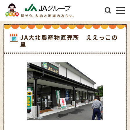
JA大北農産物直売所 ええっこの
里