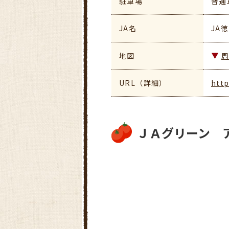
駐車場
普通
JA名
JA
地図
URL（詳細）
http
ＪＡグリーン 