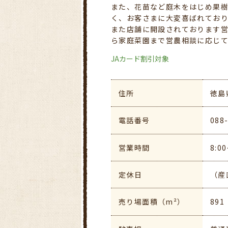
また、花苗など庭木をはじめ果
く、お客さまに大変喜ばれてお
また店舗に開設されております
ら家庭菜園まで営農相談に応じ
JAカード割引対象
住所
徳島
電話番号
088
営業時間
8:
定休日
（産
売り場面積（m²）
891