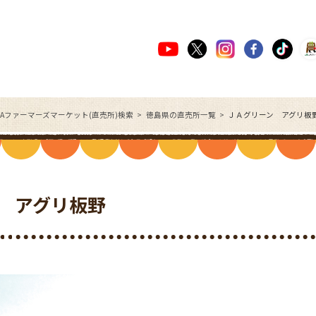
JAファーマーズマーケット(直売所)検索
徳島県の直売所一覧
ＪＡグリーン アグリ板
 アグリ板野