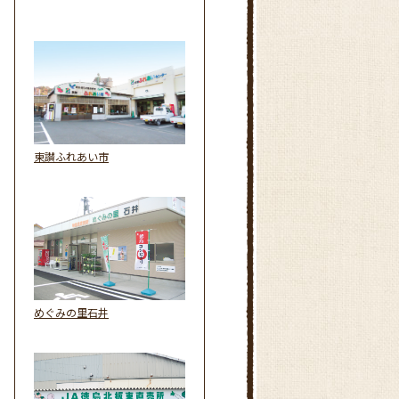
東讃ふれあい市
めぐみの里石井