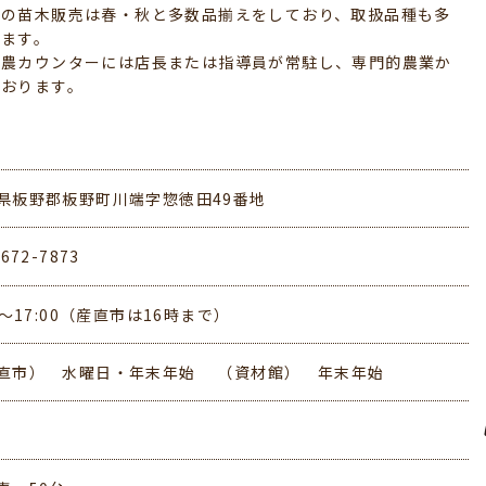
樹の苗木販売は春・秋と多数品揃えをしており、取扱品種も多
ります。
営農カウンターには店長または指導員が常駐し、専門的農業か
ております。
県板野郡板野町川端字惣徳田49番地
-672-7873
00～17:00（産直市は16時まで）
直市） 水曜日・年末年始 （資材館） 年末年始