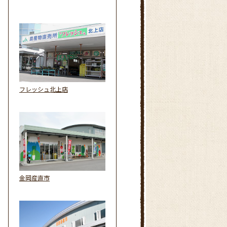
フレッシュ北上店
金岡産直市