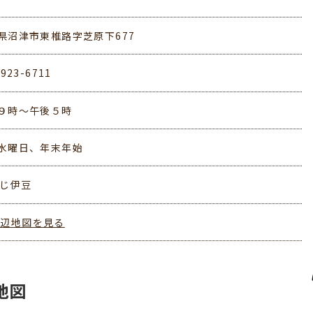
県沼津市東椎路字芝原下677
-923-6711
９時～午後５時
水曜日、年末年始
ふじ伊豆
周辺地図を見る
地図