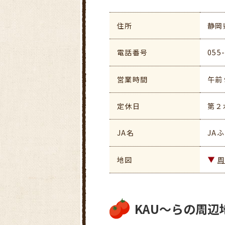
住所
静岡
電話番号
055
営業時間
午前
定休日
第２
JA名
JA
地図
KAU～らの周辺