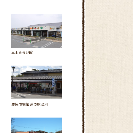
三木みらい館
農協市場館 道の駅淡河