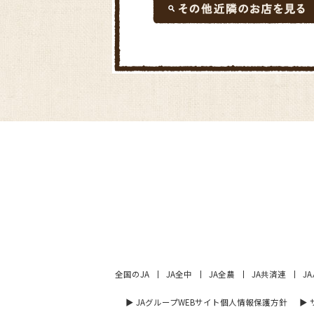
全国のJA
JA全中
JA全農
JA共済連
J
▶︎ JAグループWEBサイト個人情報保護方針
▶︎