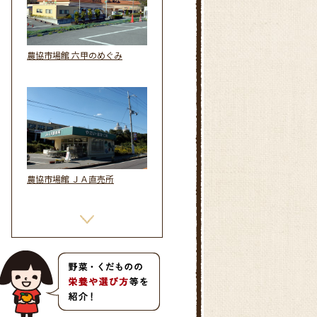
農協市場館 六甲のめぐみ
農協市場館 ＪＡ直売所
農協市場館 マルシェ六甲