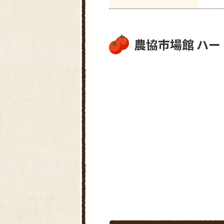
農協市場館 ハ