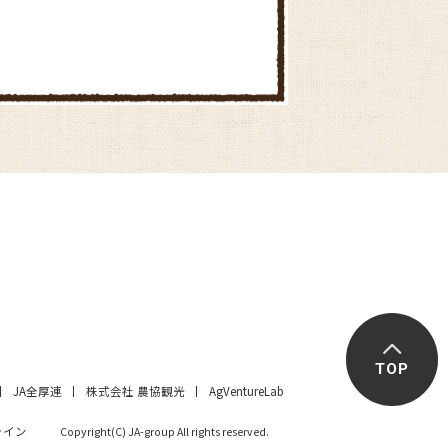
農協市場館 JAピカリショップ
道の駅みき直売所
TOP
JA全厚連
株式会社 農協観光
AgVentureLab
ライン
Copyright(C) JA-group All rights reserved.