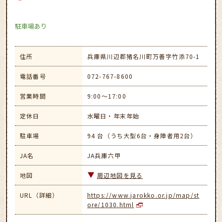
駐車場あり
住所
兵庫県川辺郡猪名川町万善字竹添70-1
電話番号
072-767-8600
営業時間
9:00～17:00
定休日
水曜日・年末年始
駐車場
94 台（うち大型6台・身障者用2台）
JA名
JA兵庫六甲
地図
周辺地図を見る
URL（詳細）
https://www.jarokko.or.jp/map/st
ore/1030.html