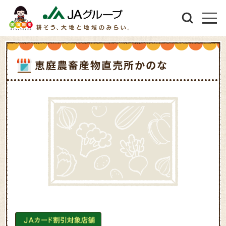
恵庭農畜産物直売所かのな