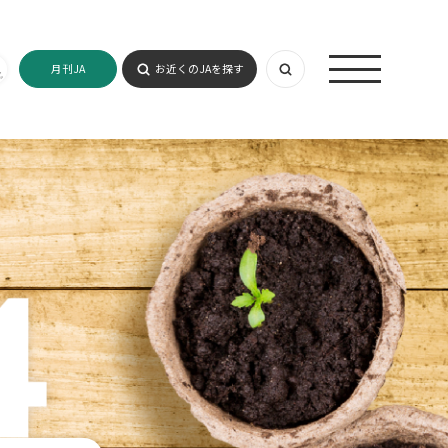
月刊JA
お近くのJAを探す