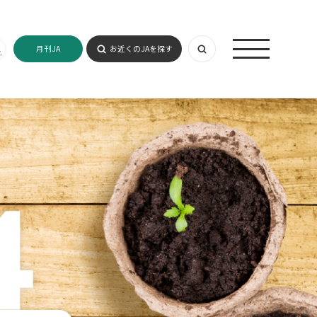
月刊JA
お近くのJAを探す