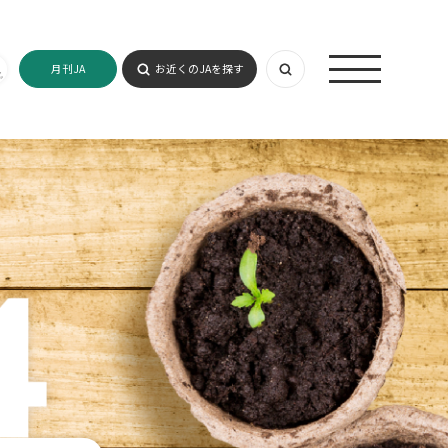
月刊JA
お近くのJAを探す