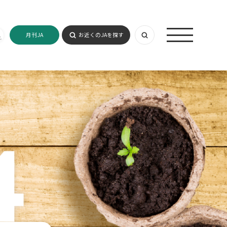
月刊JA
お近くのJAを探す