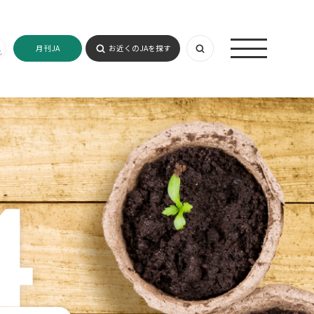
月刊JA
お近くのJAを探す