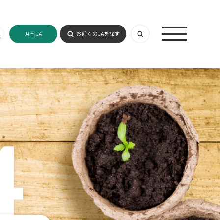
月刊JA
お近くのJAを探す