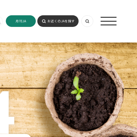
月刊JA
お近くのJAを探す