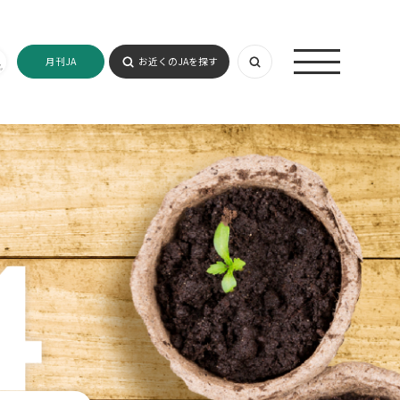
月刊JA
お近くのJAを探す