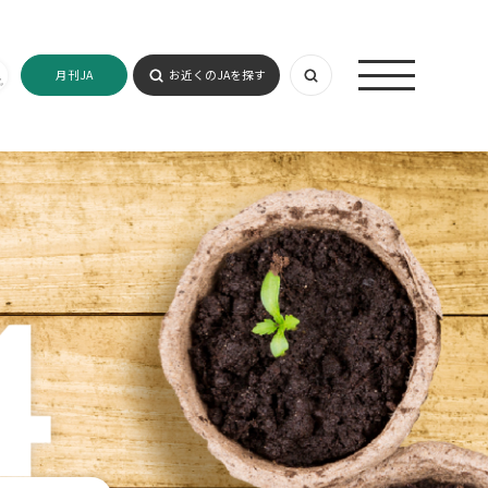
月刊JA
お近くのJAを探す