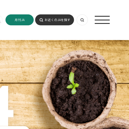
月刊JA
お近くのJAを探す