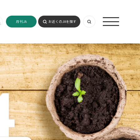
月刊JA
お近くのJAを探す