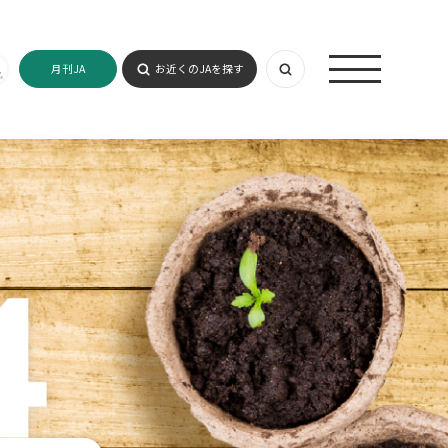
月刊JA
お近くのJAを探す