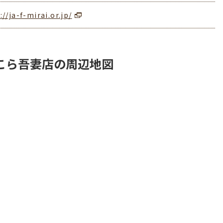
://ja-f-mirai.or.jp/
こら吾妻店の周辺地図