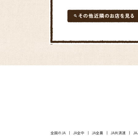
全国のJA
JA全中
JA全農
JA共済連
J