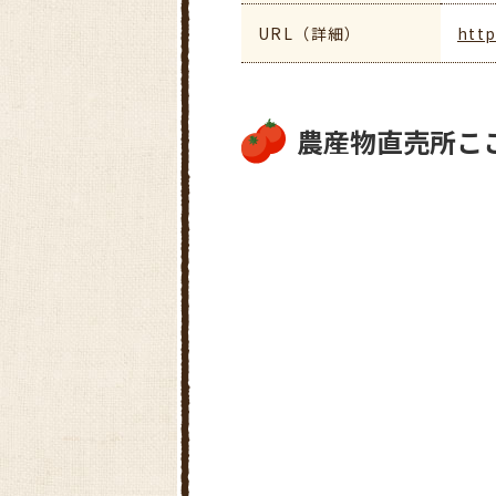
URL（詳細）
http
農産物直売所こ