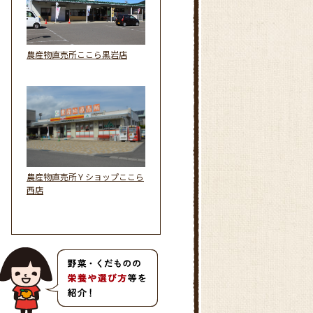
農産物直売所ここら黒岩店
農産物直売所Ｙショップここら
西店