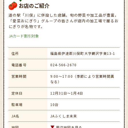
お店のご紹介
道の駅「川俣」に併設した店舗。旬の野菜や加工品が豊富。
「愛菜おにぎり」グループの皆さんが店内の加工場で握るお
にぎりが名物です。
JAカード割引対象
住所
福島県伊達郡川俣町大字鶴沢字東13-1
電話番号
024-566-2670
営業時間
9:00～17:00（季節により営業時間異
なる）
定休日
12月31日～1月4日
駐車場
10台
JA名
JAふくしま未来
地図
周辺地図を見る