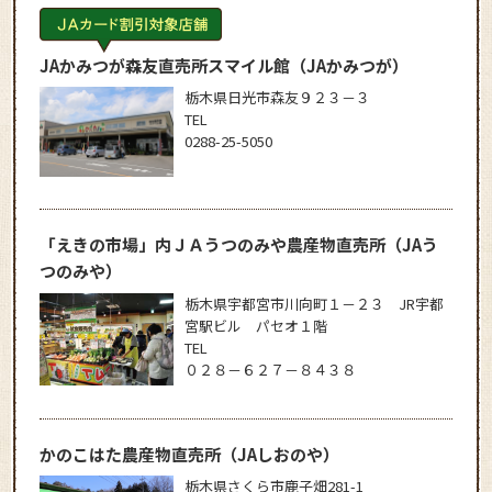
JAかみつが森友直売所スマイル館
（JAかみつが）
栃木県日光市森友９２３－３
TEL
0288-25-5050
「えきの市場」内ＪＡうつのみや農産物直売所
（JAう
つのみや）
栃木県宇都宮市川向町１－２３ JR宇都
宮駅ビル パセオ１階
TEL
０２８－６２７－８４３８
かのこはた農産物直売所
（JAしおのや）
栃木県さくら市鹿子畑281-1