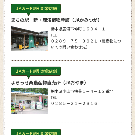
まちの駅 新・鹿沼宿物産館
（JAかみつが）
栃木県鹿沼市仲町１６０４－１
TEL
０２８９－７５－３８２１（農産物につ
いての問い合わせ先）
よらっせ桑農産物直売所
（JAおやま）
栃木県小山市扶桑１－４－１３番地
TEL
０２８５－２１－２８１６