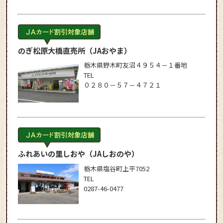
のぎ松原大橋直売所
（JAおやま）
栃木県野木町友沼４９５４－１番地
TEL
０２８０－５７－４７２１
ふれあいの里しおや
（JAしおのや）
栃木県塩谷町上平7052
TEL
0287-46-0477