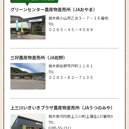
グリーンセンター農産物直売所
（JAおやま）
栃木県小山市乙女３－７－３６番地
TEL
０２８５－４５－４０８９
三好農産物直売所
（JA佐野）
栃木県佐野市戸町１１８１
TEL
０２８３－６２－７１３５
上三川いきいきプラザ農産物直売所
（JAうつのみや）
栃木県河内郡上三川町上蒲生127番地9
TEL
0285-55-1511