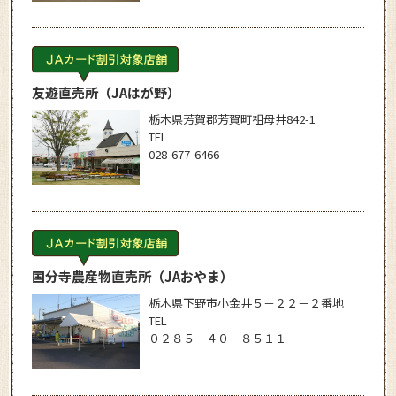
友遊直売所
（JAはが野）
栃木県芳賀郡芳賀町祖母井842-1
TEL
028-677-6466
国分寺農産物直売所
（JAおやま）
栃木県下野市小金井５－２２－２番地
TEL
０２８５－４０－８５１１