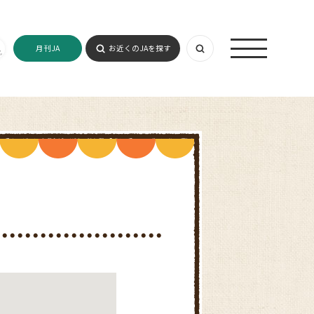
月刊JA
お近くのJAを探す