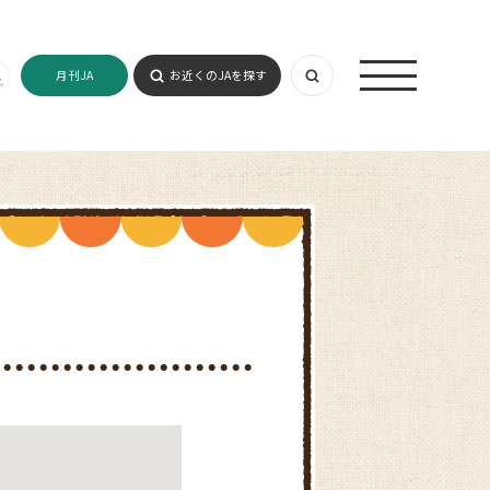
月刊JA
お近くのJAを探す