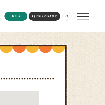
月刊JA
お近くのJAを探す