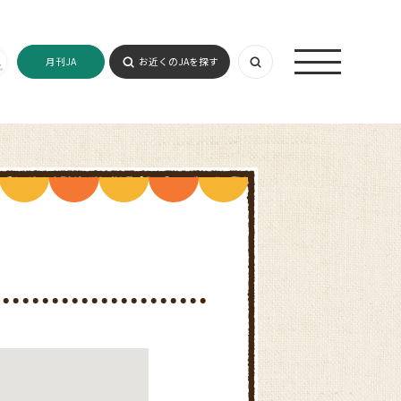
月刊JA
お近くのJAを探す