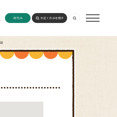
月刊JA
お近くのJAを探す
お店