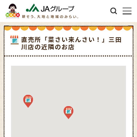
直売所「菜さい来んさい！」三田
川店の近隣のお店