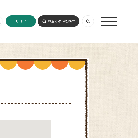
月刊JA
お近くのJAを探す
店