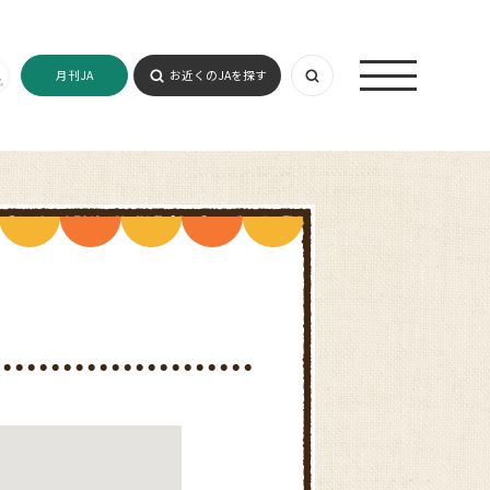
月刊JA
お近くのJAを探す