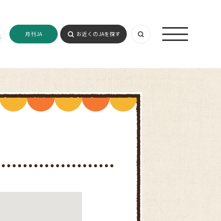
月刊JA
お近くのJAを探す