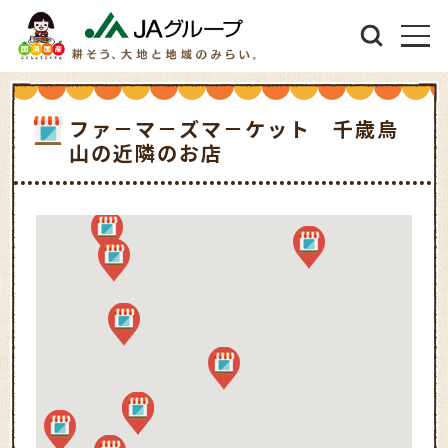
ファ－マ－ズマ－ケット 千歳烏
山の近隣のお店