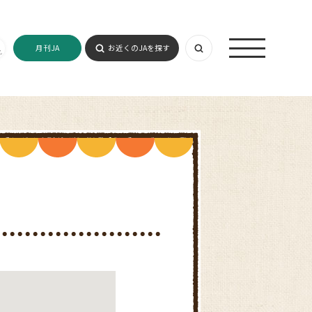
月刊JA
お近くのJAを探す