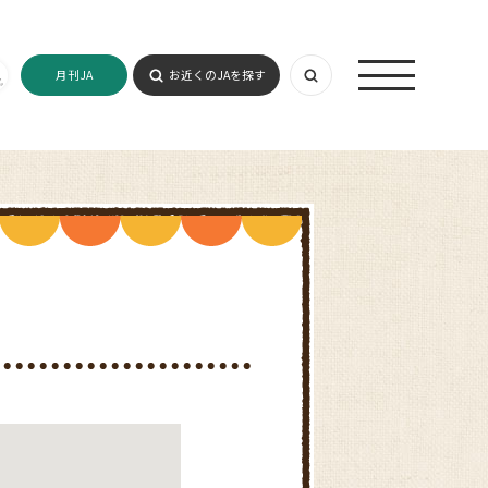
月刊JA
お近くのJAを探す