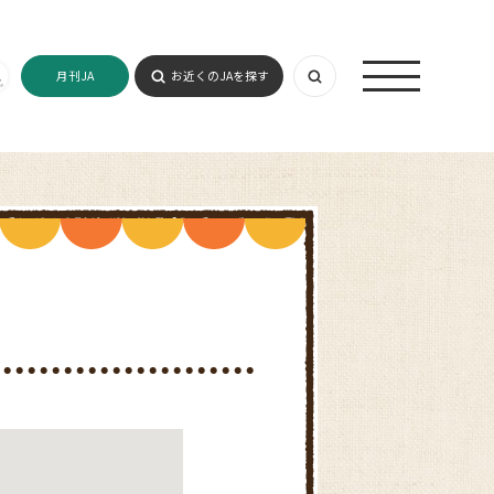
月刊JA
お近くのJAを探す