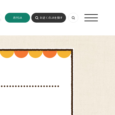
月刊JA
お近くのJAを探す