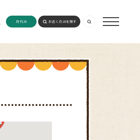
月刊JA
お近くのJAを探す