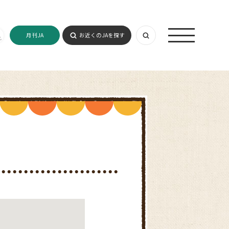
月刊JA
お近くのJAを探す