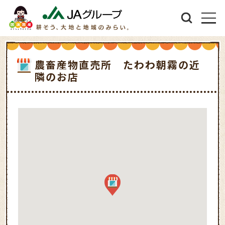
農畜産物直売所 たわわ朝霧の近
隣のお店