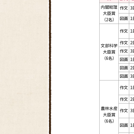
内閣総理
作文
3
大臣賞
図画
1
（2名）
作文
1
作文
2
文部科学
作文
3
大臣賞
（6名）
図画
1
図画
2
図画
3
作文
1
作文
2
農林水産
作文
3
大臣賞
（6名）
図画
1