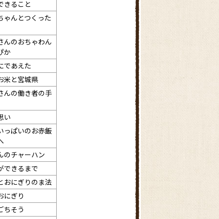
できること
ちゃんとつくった
さんのおちゃわん
ぴか
にであえた
お米と宮城県
さんの働き者の手
思い
いっぱいのお赤飯
へ
んのチャーハン
ができるまで
とおにぎりのま法
おにぎり
ごちそう