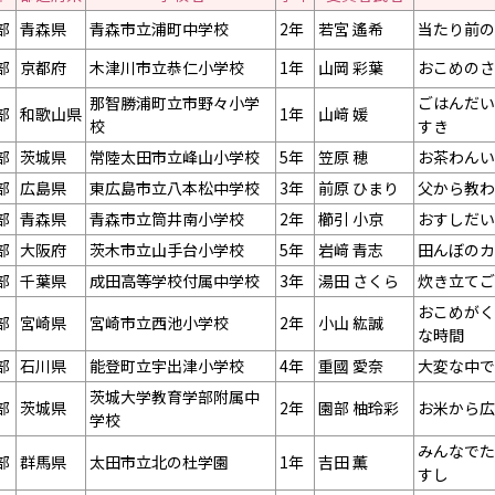
部
青森県
青森市立浦町中学校
2年
若宮 遙希
当たり前の
部
京都府
木津川市立恭仁小学校
1年
山岡 彩葉
おこめのさ
那智勝浦町立市野々小学
ごはんだい
部
和歌山県
1年
山﨑 媛
校
すき
部
茨城県
常陸太田市立峰山小学校
5年
笠原 穂
お茶わんい
部
広島県
東広島市立八本松中学校
3年
前原 ひまり
父から教わ
部
青森県
青森市立筒井南小学校
2年
櫛󠄁引 小京
おすしだい
部
大阪府
茨木市立山手台小学校
5年
岩﨑 青志
田んぼのカ
部
千葉県
成田高等学校付属中学校
3年
湯田 さくら
炊き立てご
おこめがく
部
宮崎県
宮崎市立西池小学校
2年
小山 紘誠
な時間
部
石川県
能登町立宇出津小学校
4年
重國 愛奈
大変な中で
茨城大学教育学部附属中
部
茨城県
2年
園部 柚玲彩
お米から広
学校
みんなでた
部
群馬県
太田市立北の杜学園
1年
吉田 薫
すし