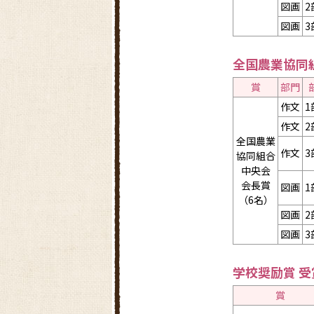
図画
2
図画
3
全国農業協同
賞
部門
作文
1
作文
2
全国農業
作文
3
協同組合
中央会
会長賞
図画
1
（6名）
図画
2
図画
3
学校奨励賞 
賞