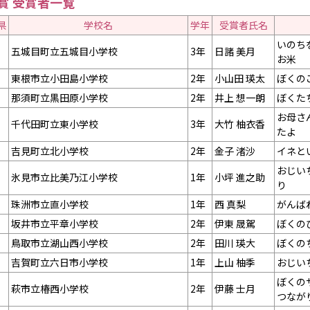
賞 受賞者一覧
県
学校名
学年
受賞者氏名
いのち
五城目町立五城目小学校
3年
日諸 美月
お米
東根市立小田島小学校
2年
小山田 瑛太
ぼくの
那須町立黒田原小学校
2年
井上 想一朗
ぼくた
お母さ
千代田町立東小学校
3年
大竹 柚衣香
たよ
吉見町立北小学校
2年
金子 渚沙
イネと
おじい
氷見市立比美乃江小学校
1年
小坪 進之助
り
珠洲市立直小学校
1年
西 真梨
がんば
坂井市立平章小学校
2年
伊東 晟駕
ぼくの
鳥取市立湖山西小学校
2年
田川 瑛大
ぼくの
吉賀町立六日市小学校
1年
上山 柚季
おじい
ぼくの
萩市立椿西小学校
2年
伊藤 士月
つなが