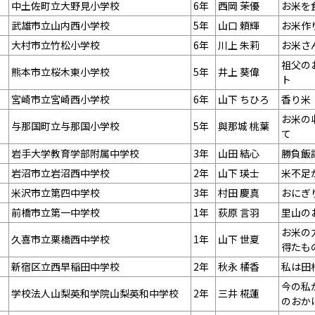
中土佐町立大野見小学校
6年
西岡 茉優
お米を
武雄市立山内西小学校
5年
山口 頼輝
お米作
大村市立竹松小学校
6年
川上 朱莉
お米さ
祖父の
熊本市立桜木東小学校
5年
井上 葵偉
ト
宮崎市立宮崎西小学校
6年
山下 ちひろ
香り米
お米の
与那国町立与那国小学校
5年
與那城 桃葉
て
岩手大学教育学部附属中学校
3年
山田 結心
勝負飯
岩沼市立岩沼西中学校
2年
山下 瑛士
米不足
米沢市立第四中学校
3年
村田 慶真
おにぎ
前橋市立第一中学校
1年
荻原 言羽
里山の
お米の
久喜市立栗橋西中学校
1年
山下 世夏
得たも
新宿区立西早稲田中学校
2年
秋永 橘香
私は田
今の私
学校法人山梨英和学院山梨英和中学校
2年
三井 椛蓮
のおか