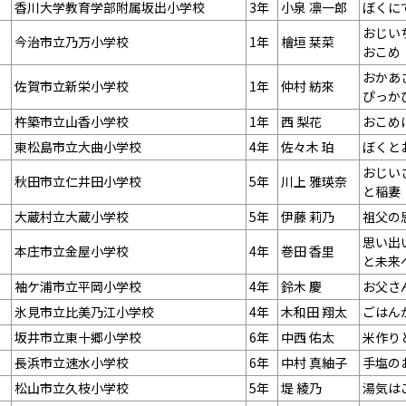
香川大学教育学部附属坂出小学校
3年
小泉 凛一郎
ぼくに
おじい
今治市立乃万小学校
1年
檜垣 栞菜
おこめ
おかあ
佐賀市立新栄小学校
1年
仲村 紡來
ぴっか
杵築市立山香小学校
1年
西 梨花
おこめ
東松島市立大曲小学校
4年
佐々木 珀
ぼくと
おじい
秋田市立仁井田小学校
5年
川上 雅瑛奈
と稲妻
大蔵村立大蔵小学校
5年
伊藤 莉乃
祖父の
思い出
本庄市立金屋小学校
4年
巻田 香里
と未来
袖ケ浦市立平岡小学校
4年
鈴木 慶
お父さ
氷見市立比美乃江小学校
4年
木和田 翔太
ごはん
坂井市立東十郷小学校
6年
中西 佑太
米作り
長浜市立速水小学校
6年
中村 真紬子
手塩の
松山市立久枝小学校
5年
堤 綾乃
湯気は