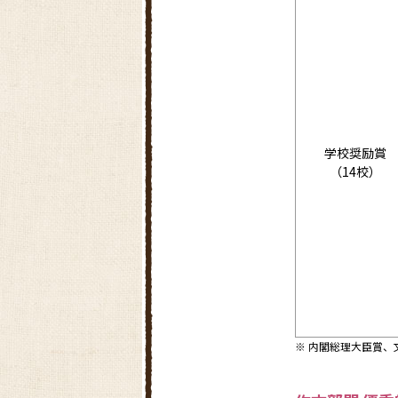
学校奨励賞
（14校）
※ 内閣総理大臣賞