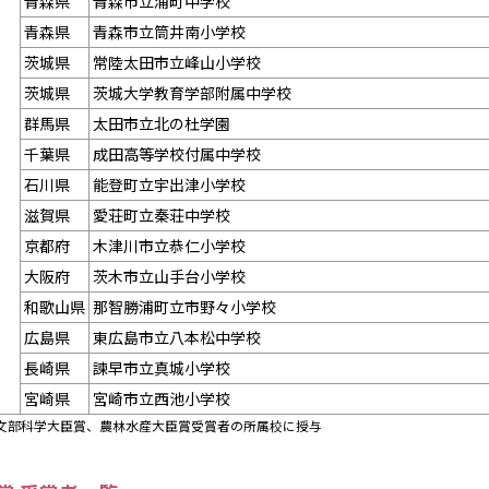
青森県
青森市立浦町中学校
青森県
青森市立筒井南小学校
茨城県
常陸太田市立峰山小学校
茨城県
茨城大学教育学部附属中学校
群馬県
太田市立北の杜学園
千葉県
成田高等学校付属中学校
石川県
能登町立宇出津小学校
滋賀県
愛荘町立秦荘中学校
京都府
木津川市立恭仁小学校
大阪府
茨木市立山手台小学校
和歌山県
那智勝浦町立市野々小学校
広島県
東広島市立八本松中学校
長崎県
諫早市立真城小学校
宮崎県
宮崎市立西池小学校
、文部科学大臣賞、農林水産大臣賞受賞者の所属校に授与