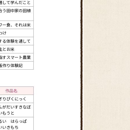
通して学んだこと
合う田中家の田植
ワー食、それは米
わけ
する体験を通して
生とお米
指すスマート農業
飯作り体験記
作品名
ぎりぴくにっく
んがだいすきなぼ
いもうと
るい はらっぱ
いいきもち