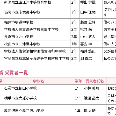
新潟県立直江津中等教育学校
2年
樫出 伊織
お米を
協力し
高岡市立志貴野中学校
3年
田中 理緒
え
福井市明道中学校
3年
藤野 公輝
僕のパ
学校法人三重高等学校三重中学校
3年
桃井 茜
おすそ
長浜市立北中学校
2年
中村 悠人
米に関
松山市立三津浜中学校
1年
喜安 絆
僕の人
学校法人佐賀清和学園佐賀清和中学校
1年
福井 悠記
父が目
宮崎県立都城泉ヶ丘高等学校附属中学校
3年
堀 真広
私のご
賞 受賞者一覧
県
学校名
学年
受賞者氏名
石巻市立蛇田小学校
1年
小林 美月
おに
ごは
横手市立大雄小学校
1年
渡邊 晶太
くの
あか
尾花沢市立尾花沢小学校
1年
堀 大晴
で 