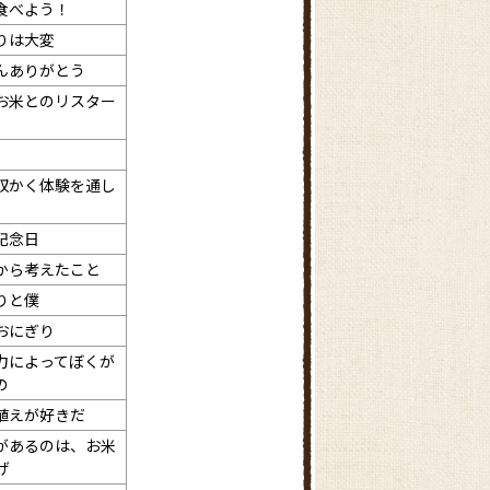
食べよう！
りは大変
んありがとう
お米とのリスター
収かく体験を通し
記念日
から考えたこと
りと僕
おにぎり
力によってぼくが
の
植えが好きだ
があるのは、お米
げ