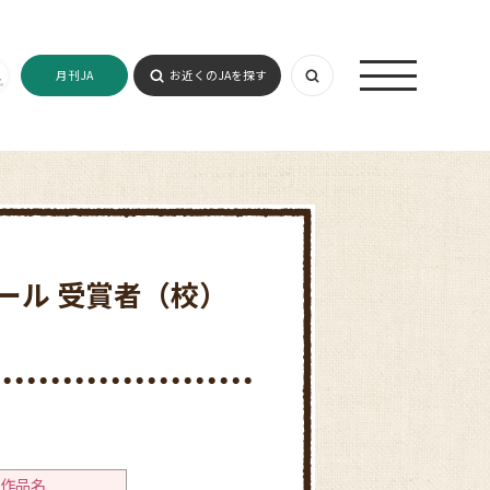
月刊JA
お近くのJAを探す
ール 受賞者（校）
作品名