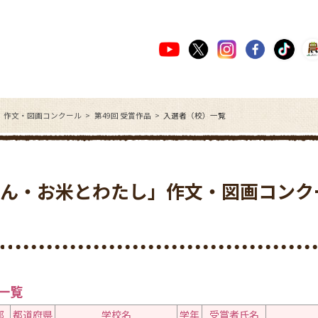
」作文・図画コンクール
第49回 受賞作品
入選者（校）一覧
はん・お米とわたし」作文・図画コンク
一覧
部
都道府県
学校名
学年
受賞者氏名