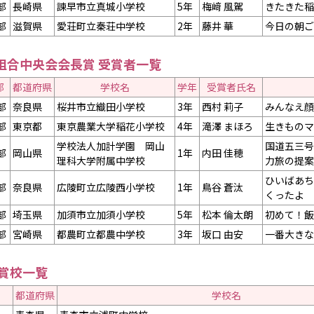
部
長崎県
諫早市立真城小学校
5年
梅﨑 風駕
きたきた稲
部
滋賀県
愛荘町立秦荘中学校
2年
藤井 華
今日の朝ご
組合中央会会長賞 受賞者一覧
部
都道府県
学校名
学年
受賞者氏名
部
奈良県
桜井市立織田小学校
3年
西村 莉子
みんなえ顔
部
東京都
東京農業大学稲花小学校
4年
滝澤 まほろ
生きものマ
学校法人加計学園 岡山
国道五三号
部
岡山県
1年
内田 佳穂
理科大学附属中学校
力旅の提案
ひいばあち
部
奈良県
広陵町立広陵西小学校
1年
鳥谷 蒼汰
くったよ
部
埼玉県
加須市立加須小学校
5年
松本 倫太朗
初めて！飯
部
宮崎県
都農町立都農中学校
3年
坂口 由安
一番大きな
受賞校一覧
都道府県
学校名