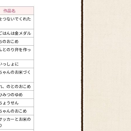
作品名
をつないでくれた
ごはんは金メダル
ちのおこめ
んとのり弁を作っ
いっしょに
ちゃんのお米づく
れ、のとのおこめ
ひみつのゆめ
ちょうせん
ちゃんのおこめ
サッカーとお米の
り