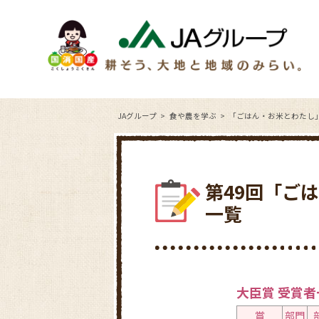
JAグループ
食や農を学ぶ
「ごはん・お米とわたし
第49回「ご
一覧
大臣賞 受賞者
賞
部門