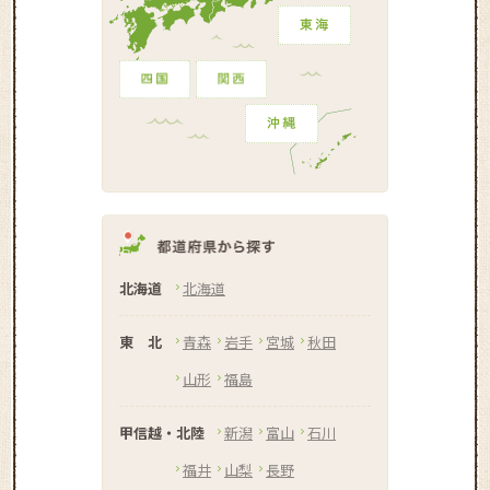
北海道
北海道
東 北
青森
岩手
宮城
秋田
山形
福島
甲信越・北陸
新潟
富山
石川
福井
山梨
長野