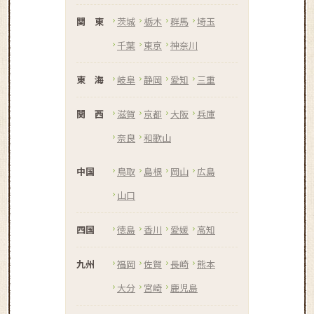
関 東
茨城
栃木
群馬
埼玉
千葉
東京
神奈川
東 海
岐阜
静岡
愛知
三重
関 西
滋賀
京都
大阪
兵庫
奈良
和歌山
中国
鳥取
島根
岡山
広島
山口
四国
徳島
香川
愛媛
高知
九州
福岡
佐賀
長崎
熊本
大分
宮崎
鹿児島