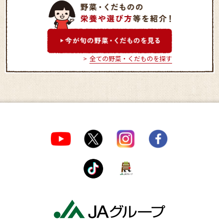
JA南アルプス市 道の駅し
JAふえふき 富
らね農産物直売所
直売所
全ての野菜・くだものを探す