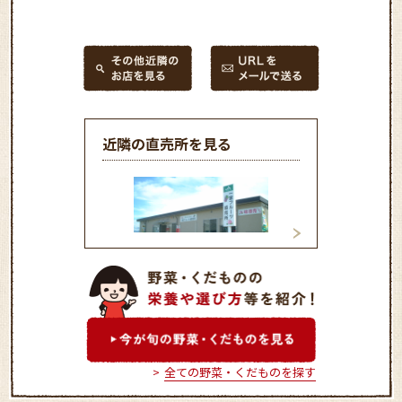
近隣の直売所を見る
JAふえふき 一宮フルーツ
JAふえふき 富
直売所
直売所
全ての野菜・くだものを探す