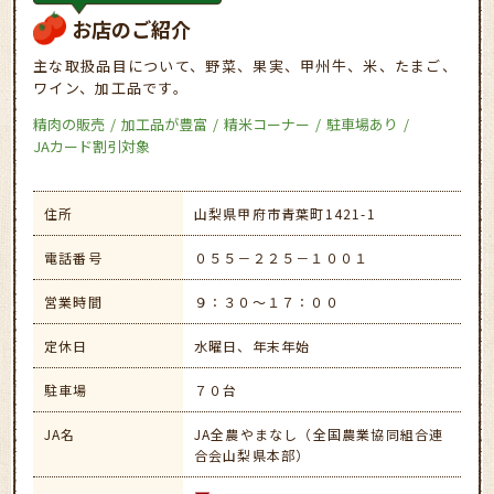
お店のご紹介
主な取扱品目について、野菜、果実、甲州牛、米、たまご、
ワイン、加工品です。
精肉の販売
加工品が豊富
精米コーナー
駐車場あり
JAカード割引対象
住所
山梨県甲府市青葉町1421-1
電話番号
０５５－２２５－１００１
営業時間
９：３０～１７：００
定休日
水曜日、年末年始
駐車場
７０台
JA名
JA全農やまなし（全国農業協同組合連
合会山梨県本部）