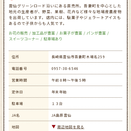
雲仙グリーンロード沿いにある直売所。吾妻町を中心とした
地元の生産者が、野菜、果樹、花卉など様々な地場産農産物
を出荷しています。店内には、駄菓子やジェラートアイスも
あるので子供からも人気です。
お花の販売
加工品が豊富
お菓子が豊富
パンが豊富
スイーツコーナー
駐車場あり
住所
長崎県雲仙市吾妻町木場名259
電話番号
0957-38-6546
営業時間
午前８時～午後５時
定休日
年末年始
駐車場
１３台
JA名
JA島原雲仙
地図
周辺地図を見る