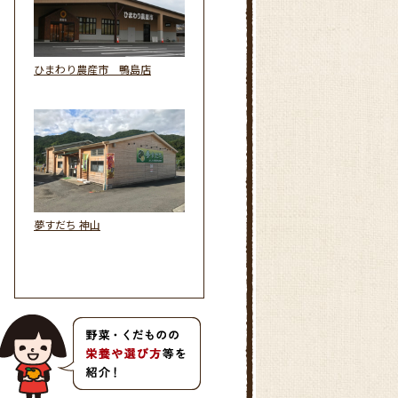
ひまわり農産市 鴨島店
夢すだち 神山