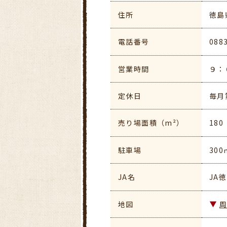
住所
徳島
電話番号
088
営業時間
９：
定休日
毎月
売り場面積（m²）
180
駐車場
300
JA名
JA
地図