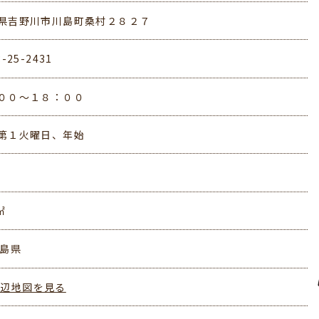
県吉野川市川島町桑村２８２７
3-25-2431
００～１８：００
第１火曜日、年始
㎡
徳島県
周辺地図を見る