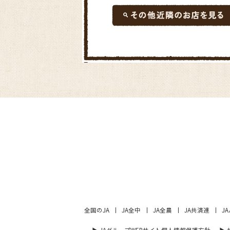
全国のJA
JA全中
JA全農
JA共済連
J