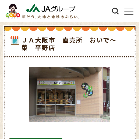
ＪＡ大阪市 直売所 おいで～
菜 平野店