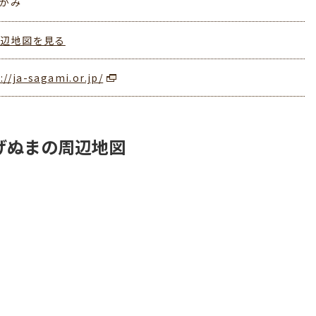
さがみ
周辺地図を見る
://ja-sagami.or.jp/
げぬまの周辺地図