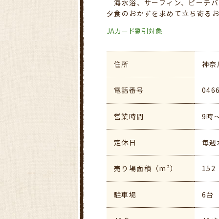
海水浴、サーフィン、ビーチバ
夕食のおかずを求めて立ち寄る
JAカード割引対象
住所
神奈
電話番号
046
営業時間
9時
定休日
毎週
売り場面積（m²）
152
駐車場
6台