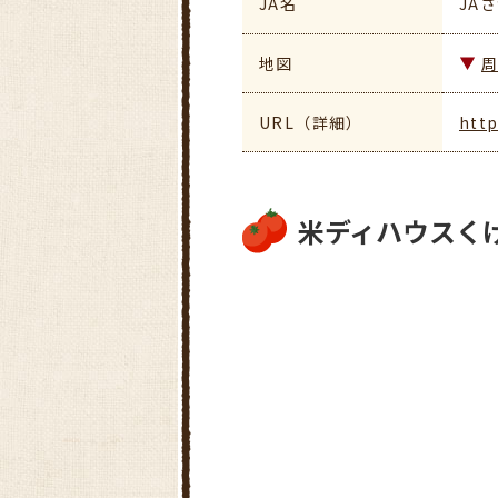
JA名
JA
地図
URL（詳細）
http
米ディハウスく