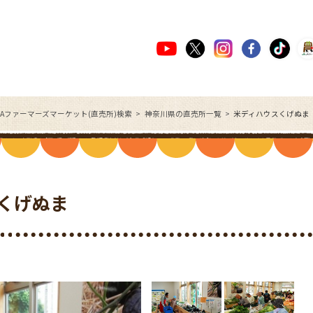
JAファーマーズマーケット(直売所)検索
神奈川県の直売所一覧
米ディハウスくげぬま
くげぬま