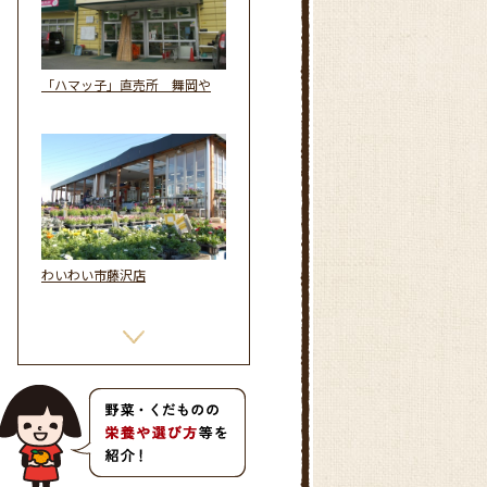
「ハマッ子」直売所 舞岡や
わいわい市藤沢店
グリーンセンター渋谷