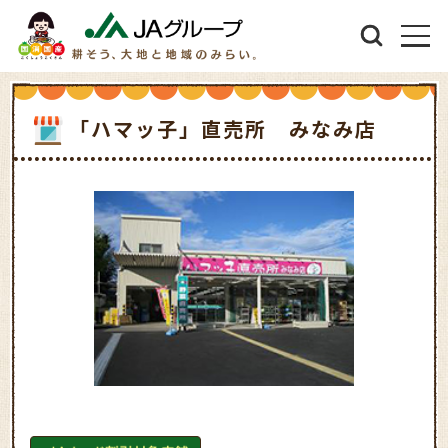
「ハマッ子」直売所 みなみ店